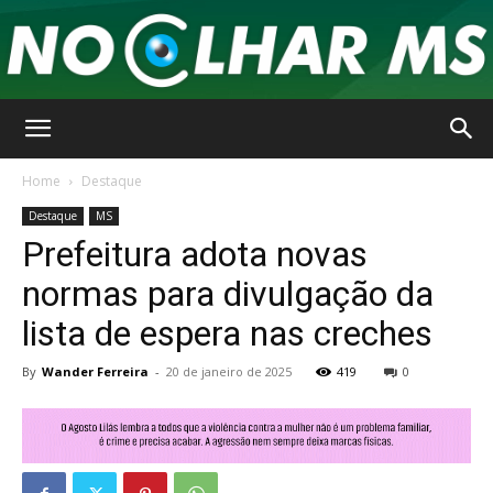
No
Home
Destaque
Destaque
MS
Prefeitura adota novas
Olhar
normas para divulgação da
lista de espera nas creches
MS
By
Wander Ferreira
-
20 de janeiro de 2025
419
0