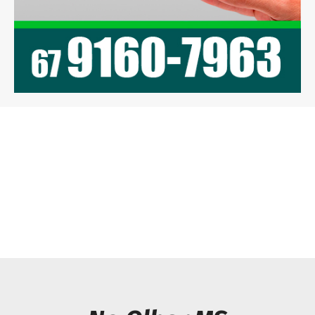
Previous article
Next article
CAARAPÓ: PRF
Capitão De Lima é o
apreende 410 Kg de
novo comandante do 2º
maconha e skunk em
Pelotão da Policia
Caarapó
Militar de Caarapó