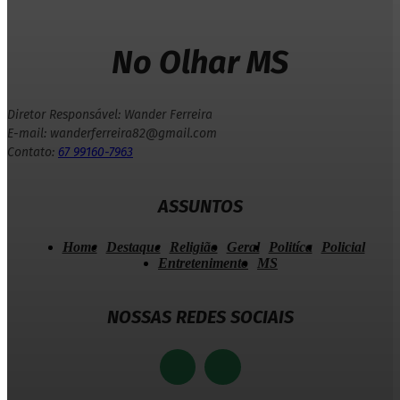
No Olhar MS
Diretor Responsável: Wander Ferreira
E-mail: wanderferreira82@gmail.com
Contato:
67 99160-7963
ASSUNTOS
Home
Destaque
Religião
Geral
Politíca
Policial
Entretenimento
MS
NOSSAS REDES SOCIAIS