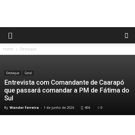
No
Home
Destaque
Olhar
Destaque
Geral
Entrevista com Comandante de Caarapó
MS
que passará comandar a PM de Fátima do
Sul
By
Wander Ferreira
-
1 de junho de 2026
406
0