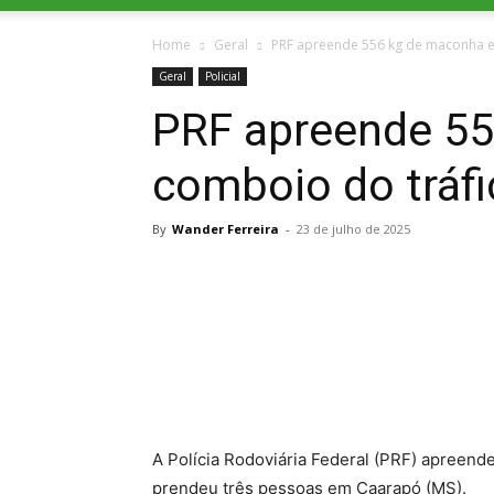
Home
Geral
PRF apreende 556 kg de maconha e
Geral
Policial
PRF apreende 55
comboio do tráf
By
Wander Ferreira
-
23 de julho de 2025
A Polícia Rodoviária Federal (PRF) apreen
prendeu três pessoas em Caarapó (MS).