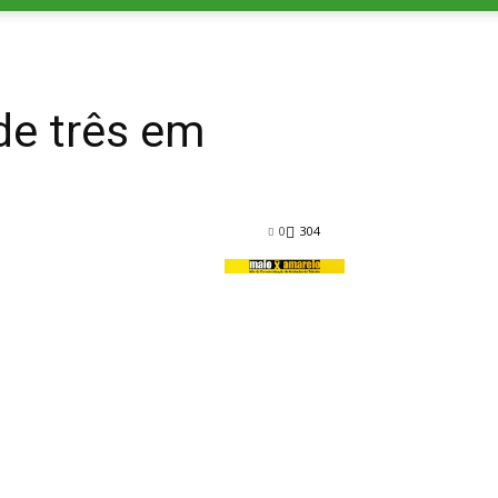
de três em
0
304