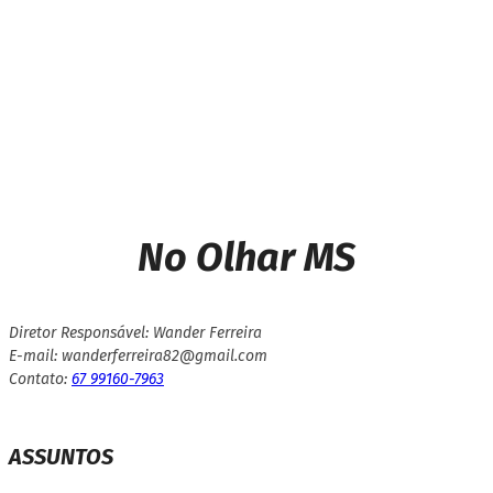
maconha e prende três em
comboio do tráfico em MS
No Olhar MS
Diretor Responsável: Wander Ferreira
E-mail: wanderferreira82@gmail.com
Contato:
67 99160-7963
ASSUNTOS