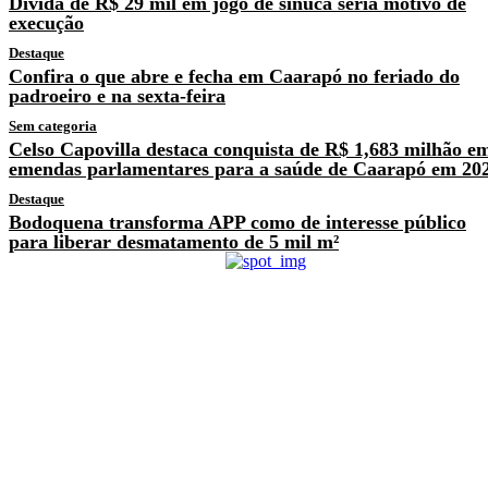
Dívida de R$ 29 mil em jogo de sinuca seria motivo de
execução
Destaque
Confira o que abre e fecha em Caarapó no feriado do
padroeiro e na sexta-feira
Sem categoria
Celso Capovilla destaca conquista de R$ 1,683 milhão e
emendas parlamentares para a saúde de Caarapó em 20
Destaque
Bodoquena transforma APP como de interesse público
para liberar desmatamento de 5 mil m²
Previous article
Carreta com 25 mil pacotes
de cigarros
contrabandeados é
apreendida em Mundo Novo
Next article
PRF apreende 556 kg de