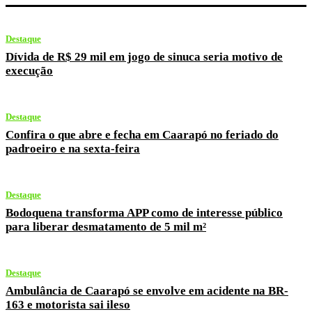
Destaque
Dívida de R$ 29 mil em jogo de sinuca seria motivo de
execução
Destaque
Confira o que abre e fecha em Caarapó no feriado do
padroeiro e na sexta-feira
Destaque
Bodoquena transforma APP como de interesse público
para liberar desmatamento de 5 mil m²
Destaque
Ambulância de Caarapó se envolve em acidente na BR-
163 e motorista sai ileso