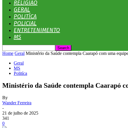
RELIGIÃO
GERAL
POLITÍCA
POLICIAL
ENTRETENIMENTO
MS
Home
Geral
Ministério da Saúde contempla Caarapó com uma equipe
Geral
MS
Politíca
Ministério da Saúde contempla Caarapó c
By
Wander Ferreira
-
21 de julho de 2025
341
0