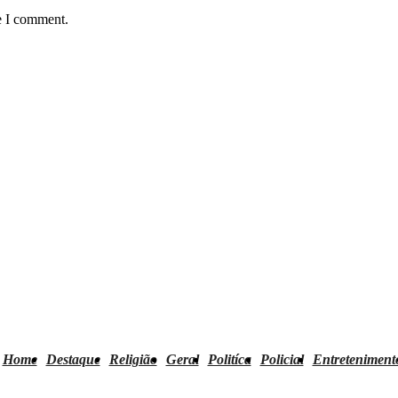
e I comment.
Home
Destaque
Religião
Geral
Politíca
Policial
Entreteniment