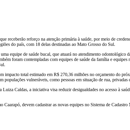
que receberão reforço na atenção primária à saúde, por meio de crede
egiões do país, com 18 delas destinadas ao Mato Grosso do Sul.
ma equipe de saúde bucal, que atuará no atendimento odontológico da 
mbém foram contempladas com equipes de saúde da família e equipes mu
ul.
com impacto total estimado em R$ 270,36 milhões no orçamento do próx
em populações vulneráveis, como pessoas em situação de rua, privadas 
 Luiza Caldas, a iniciativa visa reduzir desigualdades no acesso à saú
como Caarapó, devem cadastrar as novas equipes no Sistema de Cadastr