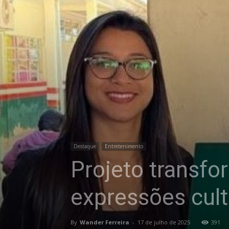
Destaque
Entretenimento
Projeto transfo
expressões cul
By
Wander Ferreira
-
17 de julho de 2025
391