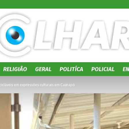
RELIGIÃO
GERAL
POLITÍCA
POLICIAL
E
No
ecicláveis em expressões culturais em Caarapó
Olhar