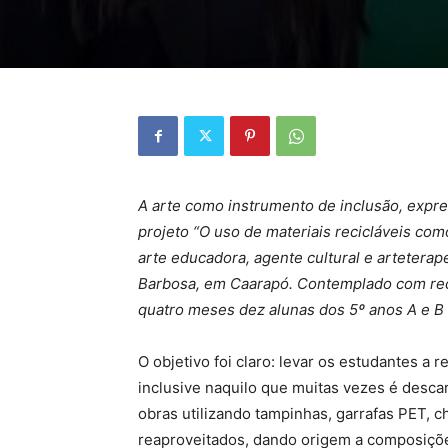
A arte como instrumento de inclusão, expres
projeto “O uso de materiais recicláveis como
arte educadora, agente cultural e arteterap
Barbosa, em Caarapó. Contemplado com recur
quatro meses dez alunas dos 5º anos A e B d
O objetivo foi claro: levar os estudantes a
inclusive naquilo que muitas vezes é descar
obras utilizando tampinhas, garrafas PET, ch
reaproveitados, dando origem a composições