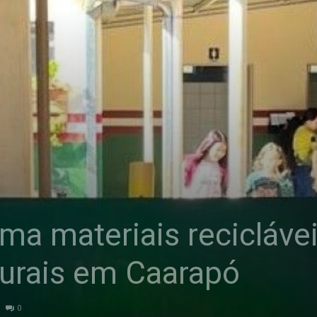
MS
rma materiais recicláve
turais em Caarapó
0