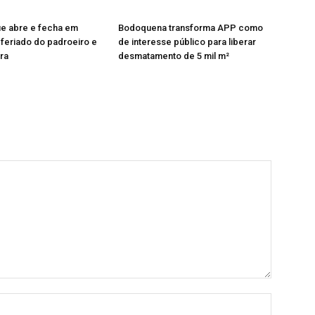
ue abre e fecha em
Bodoquena transforma APP como
feriado do padroeiro e
de interesse público para liberar
ira
desmatamento de 5 mil m²