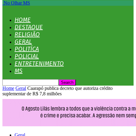
No Olhar MS
HOME
DESTAQUE
RELIGIÃO
GERAL
POLITÍCA
POLICIAL
ENTRETENIMENTO
MS
Home
Geral
Caarapó publica decreto que autoriza crédito
suplementar de R$ 7,8 milhões
Geral