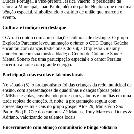
Lurdes Portugal, a vice-prefeita Jéssica Valério, o presidente da
Câmara Municipal, João Paulo, além do padre Neuton, que deu uma
bênção especial, simbolizando o espírito de união que marcou o
evento.
Cultura e tradição em destaque
O Arraiá contou com apresentações culturais de destaque. O grupo
Explosão Paraense levou animação e ritmo; o CTG Dança Gaúcha
encantou com danças tradicionais do sul; a Orquestra Guarany
emocionou com sua musicalidade; o Centro de Cultura e Saúde
Mental Soneto fez uma participação especial e o cantor Peraltta
encerrou a noite com grande energia.
Participação das escolas e talentos locais
No sábado (5), o protagonismo foi das crianças da rede municipal de
ensino, com apresentações de quadrilhas e danças típicas pelos
CMEIs e escolas, envolvendo professores, alunos e famílias em uma
tarde repleta de emoção. À noite, a programação seguiu com
apresentações musicais do grupo gospel Atos 29, Ministério São
Padre Pio (JUC) e dos cantores Zé Mateus, Tony Marcos e Denys &
Adriano, valorizando os talentos locais.
Encerramento com almoço comunitário e bingo solidário