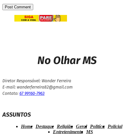
No Olhar MS
Diretor Responsável: Wander Ferreira
E-mail: wanderferreira82@gmail.com
Contato:
67 99160-7963
ASSUNTOS
Home
Destaque
Religião
Geral
Politíca
Policial
Entretenimento
MS