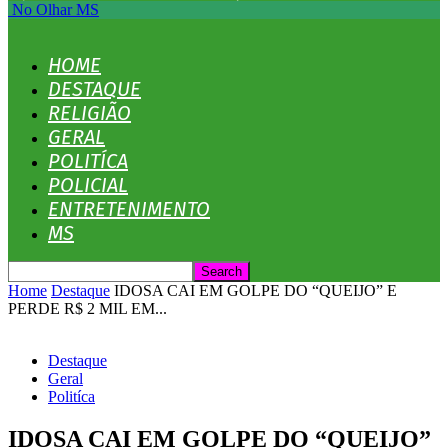
No Olhar MS
HOME
DESTAQUE
RELIGIÃO
GERAL
POLITÍCA
POLICIAL
ENTRETENIMENTO
MS
Home
Destaque
IDOSA CAI EM GOLPE DO “QUEIJO” E
PERDE R$ 2 MIL EM...
Destaque
Geral
Politíca
IDOSA CAI EM GOLPE DO “QUEIJO”