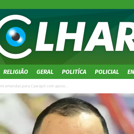
RELIGIÃO
GERAL
POLITÍCA
POLICIAL
E
No
 em emendas para Caarapó com apoio...
Olhar