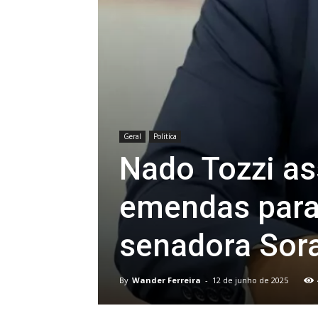
Geral
Politíca
Nado Tozzi as
emendas para
senadora Sor
By
Wander Ferreira
-
12 de junho de 2025