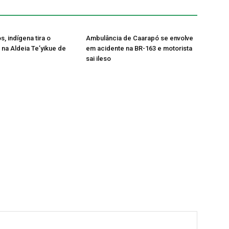
, indígena tira o
Ambulância de Caarapó se envolve
 na Aldeia Te’yikue de
em acidente na BR-163 e motorista
sai ileso