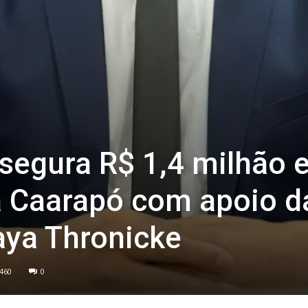
segura R$ 1,4 milhão 
 Caarapó com apoio d
aya Thronicke
460
0