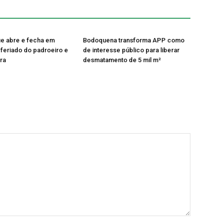
ue abre e fecha em
Bodoquena transforma APP como
feriado do padroeiro e
de interesse público para liberar
ira
desmatamento de 5 mil m²