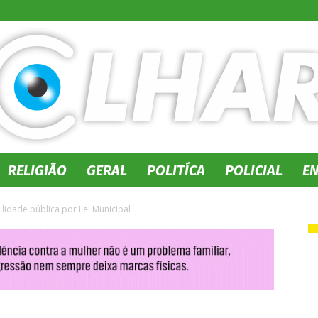
RELIGIÃO
GERAL
POLITÍCA
POLICIAL
E
No
lidade pública por Lei Municipal
Olhar