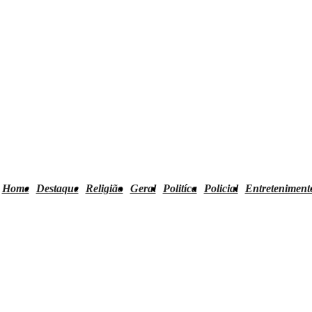
Home
Destaque
Religião
Geral
Politíca
Policial
Entreteniment