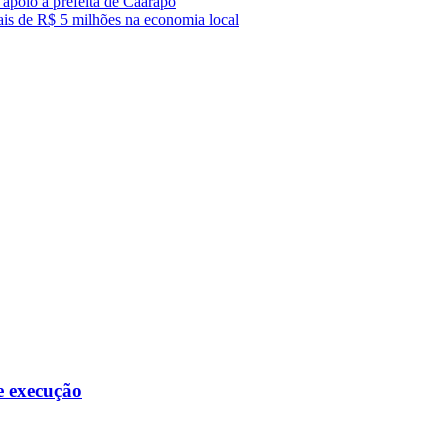
 apoio à prefeita de Caarapó
mais de R$ 5 milhões na economia local
e execução