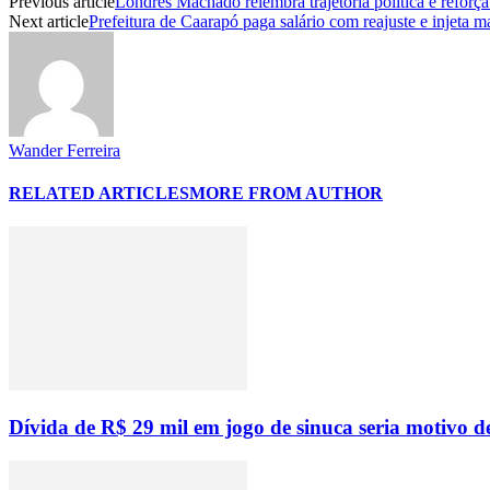
Previous article
Londres Machado relembra trajetória política e reforça
Next article
Prefeitura de Caarapó paga salário com reajuste e injeta 
Wander Ferreira
RELATED ARTICLES
MORE FROM AUTHOR
Dívida de R$ 29 mil em jogo de sinuca seria motivo d