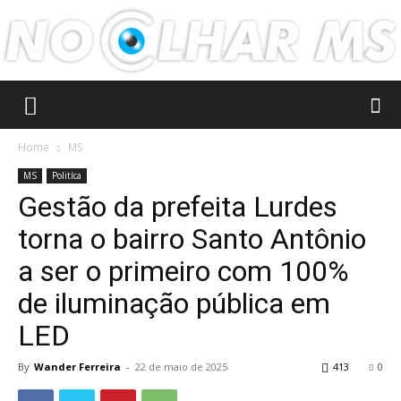
No
Home
MS
MS
Politíca
Gestão da prefeita Lurdes
Olhar
torna o bairro Santo Antônio
a ser o primeiro com 100%
MS
de iluminação pública em
LED
By
Wander Ferreira
-
22 de maio de 2025
413
0