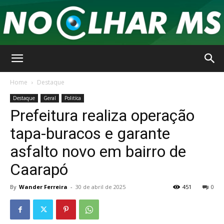
No
Home
Destaque
Destaque
Geral
Politíca
Prefeitura realiza operação
Olhar
tapa-buracos e garante
asfalto novo em bairro de
MS
Caarapó
By
Wander Ferreira
-
30 de abril de 2025
451
0