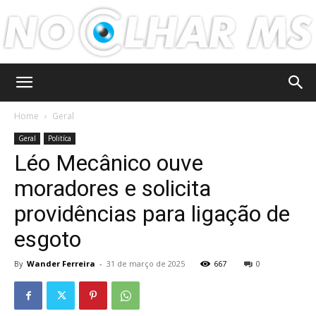
No
Home
Geral
Geral
Politíca
Léo Mecânico ouve
Olhar
moradores e solicita
providências para ligação de
MS
esgoto
By
Wander Ferreira
-
31 de março de 2025
667
0