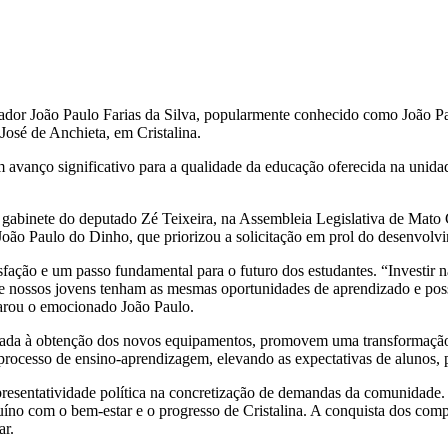
ador João Paulo Farias da Silva, popularmente conhecido como João Pa
José de Anchieta, em Cristalina.
um avanço significativo para a qualidade da educação oferecida na unid
abinete do deputado Zé Teixeira, na Assembleia Legislativa de Mato Gr
oão Paulo do Dinho, que priorizou a solicitação em prol do desenvolvi
sfação e um passo fundamental para o futuro dos estudantes. “Investir
 que nossos jovens tenham as mesmas oportunidades de aprendizado e p
larou o emocionado João Paulo.
liada à obtenção dos novos equipamentos, promovem uma transformação 
processo de ensino-aprendizagem, elevando as expectativas de alunos, p
resentatividade política na concretização de demandas da comunidade.
no com o bem-estar e o progresso de Cristalina. A conquista dos comp
ar.