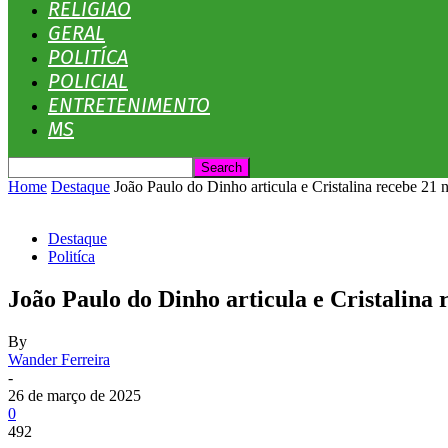
RELIGIÃO
GERAL
POLITÍCA
POLICIAL
ENTRETENIMENTO
MS
Home
Destaque
João Paulo do Dinho articula e Cristalina recebe 21 
Destaque
Politíca
João Paulo do Dinho articula e Cristalina
By
Wander Ferreira
-
26 de março de 2025
0
492