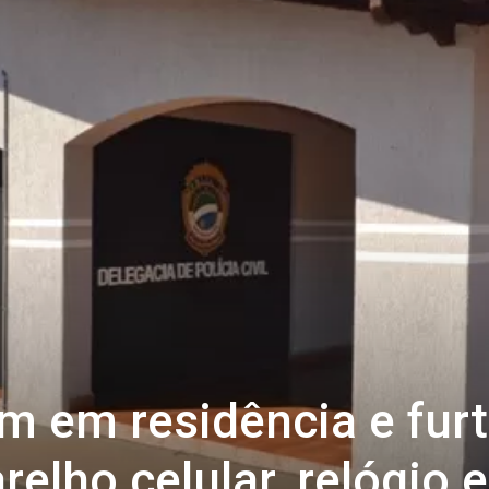
MS
m em residência e fur
elho celular, relógio e