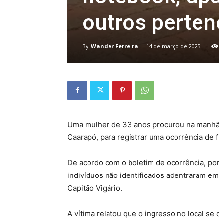
outros perten
By
Wander Ferreira
-
14 de março de 2025
Uma mulher de 33 anos procurou na manhã de
Caarapó, para registrar uma ocorrência de f
De acordo com o boletim de ocorrência, por 
indivíduos não identificados adentraram em
Capitão Vigário.
A vítima relatou que o ingresso no local se