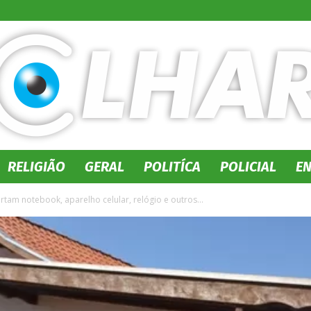
RELIGIÃO
GERAL
POLITÍCA
POLICIAL
E
No
tam notebook, aparelho celular, relógio e outros...
Olhar