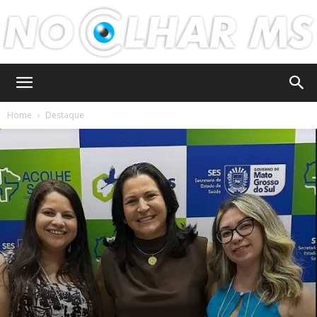
No
Home
Destaque
Olhar
MS