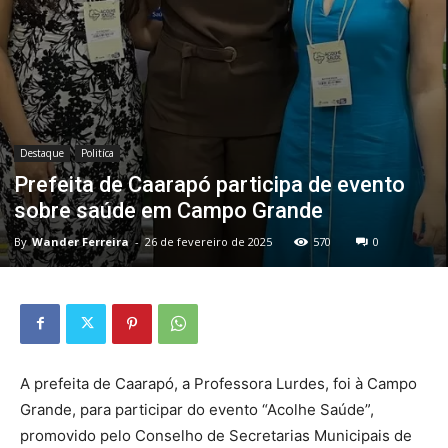
Destaque
Politíca
Prefeita de Caarapó participa de evento
sobre saúde em Campo Grande
By
Wander Ferreira
-
26 de fevereiro de 2025
570
0
A prefeita de Caarapó, a Professora Lurdes, foi à Campo
Grande, para participar do evento “Acolhe Saúde”,
promovido pelo Conselho de Secretarias Municipais de