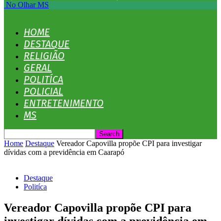
No Olhar MS
HOME
DESTAQUE
RELIGIÃO
GERAL
POLITÍCA
POLICIAL
ENTRETENIMENTO
MS
Home
Destaque
Vereador Capovilla propõe CPI para investigar
dívidas com a previdência em Caarapó
Destaque
Politíca
Vereador Capovilla propõe CPI para
investigar dívidas com a previdência em