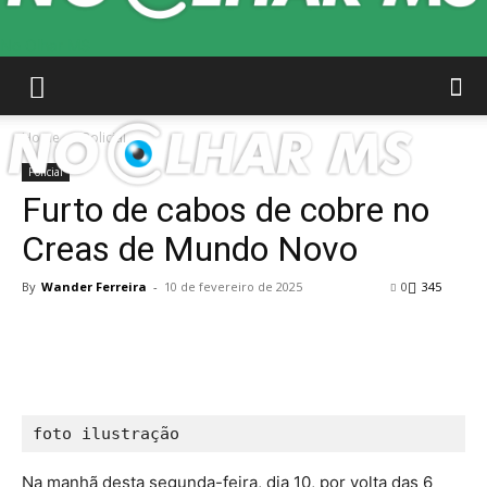
No Olhar MS
Home
Policial
Policial
Furto de cabos de cobre no
Creas de Mundo Novo
By
Wander Ferreira
-
10 de fevereiro de 2025
0
345
foto ilustração
Na manhã desta segunda-feira, dia 10, por volta das 6