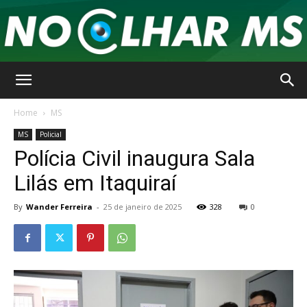
No
Home
MS
MS
Policial
Polícia Civil inaugura Sala
Olhar
Lilás em Itaquiraí
By
Wander Ferreira
-
25 de janeiro de 2025
328
0
MS