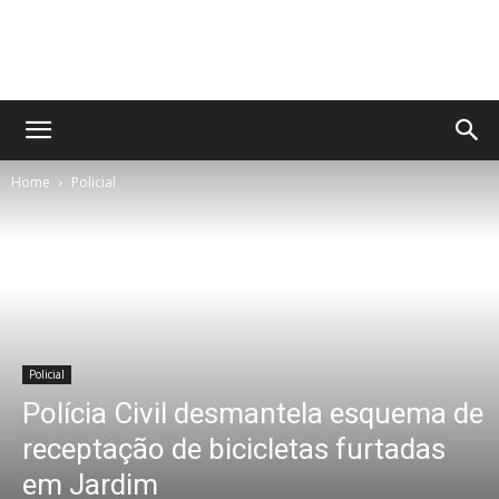
No
Home
Policial
Olhar
MS
Policial
Polícia Civil desmantela esquema de
receptação de bicicletas furtadas
em Jardim