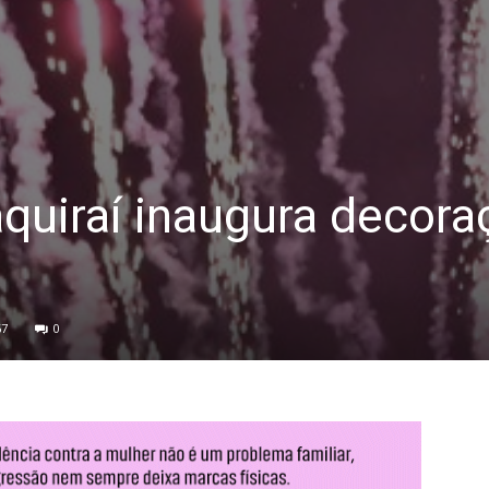
taquiraí inaugura decor
67
0