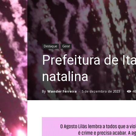
Destaque
Geral
Prefeitura de I
natalina
By
Wander Ferreira
-
5 de dezembro de 2023
4