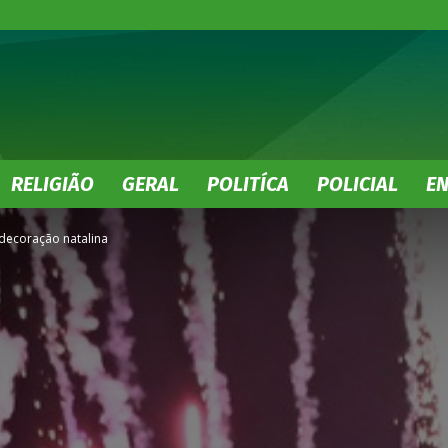
No
RELIGIÃO
GERAL
POLITÍCA
POLICIAL
E
 decoração natalina
Olhar
MS