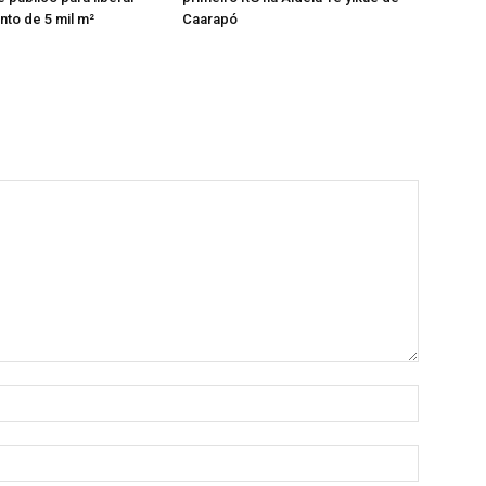
to de 5 mil m²
Caarapó