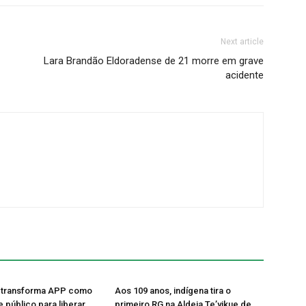
Next article
Lara Brandão Eldoradense de 21 morre em grave
acidente
 transforma APP como
Aos 109 anos, indígena tira o
e público para liberar
primeiro RG na Aldeia Te’yikue de