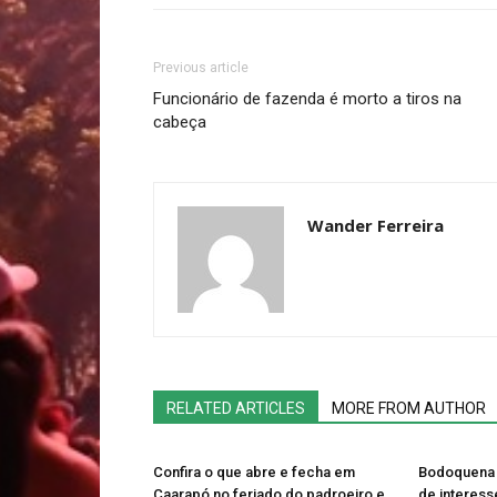
Previous article
Funcionário de fazenda é morto a tiros na
cabeça
Wander Ferreira
RELATED ARTICLES
MORE FROM AUTHOR
Confira o que abre e fecha em
Bodoquena
Caarapó no feriado do padroeiro e
de interess