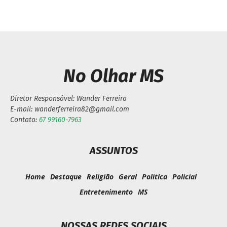
No Olhar MS
Diretor Responsável: Wander Ferreira
E-mail: wanderferreira82@gmail.com
Contato:
67 99160-7963
ASSUNTOS
Home
Destaque
Religião
Geral
Politíca
Policial
Entretenimento
MS
NOSSAS REDES SOCIAIS