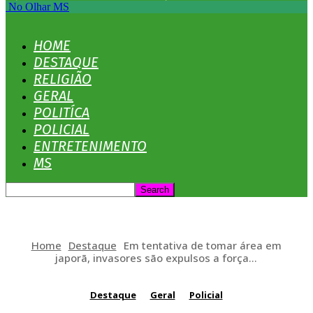
No Olhar MS
HOME
DESTAQUE
RELIGIÃO
GERAL
POLITÍCA
POLICIAL
ENTRETENIMENTO
MS
Home
Destaque
Em tentativa de tomar área em
japorã, invasores são expulsos a força...
Destaque
Geral
Policial