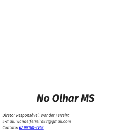
Comunidade escolar do
Arcênio Rojas busca apoio
da Câmara Municipal para
resolver demandas
Next article
Dr. Baena agradece prefeito
André Nezzi por adesão ao
Programa Cidade
Empreendedora
No Olhar MS
Diretor Responsável: Wander Ferreira
E-mail: wanderferreira82@gmail.com
Contato:
67 99160-7963