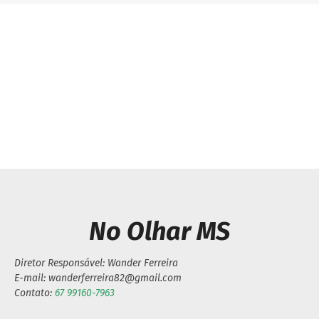
Previous article
Next article
VEREADOR CIDO
Homem é assassinado a
SANTOS COBRA
facadas em
SERVIÇOS DE TAPA
assentamento e
BURACOS NA ROD MS-
suspeito está foragido
156
No Olhar MS
Diretor Responsável: Wander Ferreira
E-mail: wanderferreira82@gmail.com
Contato:
67 99160-7963