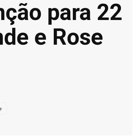
nção para 22
nde e Rose
p