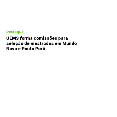
Destaque
UEMS forma comissões para
seleção de mestrados em Mundo
Novo e Ponta Porã
Previous article
Homem é preso após agredir fil
causar afundamento de 