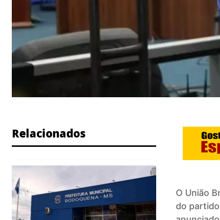
Relacionados
O União
Br
do partid
anunciado