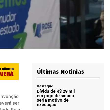
Últimas Notinias
Destaque
Dívida de R$ 29 mil
em jogo de sinuca
convenção
seria motivo de
everá ser
execução
stado
Rose