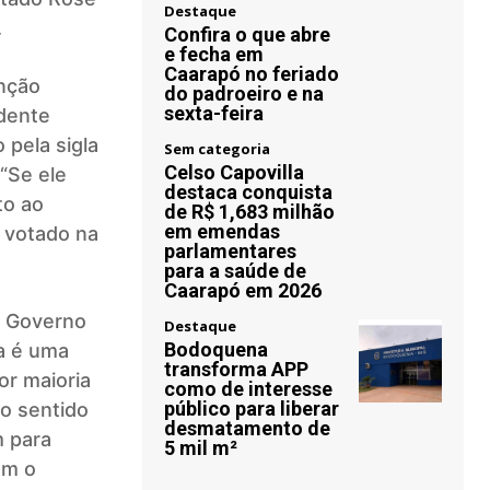
Destaque
.
Confira o que abre
e fecha em
Caarapó no feriado
nção
do padroeiro e na
sexta-feira
idente
 pela sigla
Sem categoria
Celso Capovilla
“Se ele
destaca conquista
to ao
de R$ 1,683 milhão
em emendas
s votado na
parlamentares
para a saúde de
Caarapó em 2026
o Governo
Destaque
Bodoquena
a é uma
transforma APP
Por maioria
como de interesse
público para liberar
no sentido
desmatamento de
m para
5 mil m²
om o