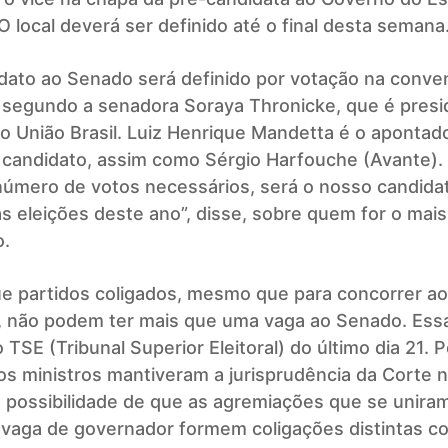
 O local deverá ser definido até o final desta semana
idato ao
Senado
será definido por votação na conve
, segundo a senadora Soraya Thronicke, que é pres
o União Brasil. Luiz Henrique Mandetta é o apontado
 candidato, assim como Sérgio Harfouche (Avante). 
 número de votos necessários, será o nosso candida
 eleições deste ano”, disse, sobre quem for o mai
.
ue partidos coligados, mesmo que para concorrer a
, não podem ter mais que uma vaga ao Senado. Ess
o
TSE
(Tribunal Superior Eleitoral) do último dia 21. 
os ministros mantiveram a jurisprudência da Corte 
 possibilidade de que as agremiações que se unira
a vaga de governador formem coligações distintas c