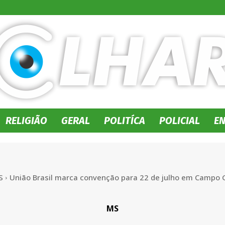
RELIGIÃO
GERAL
POLITÍCA
POLICIAL
E
No
S
União Brasil marca convenção para 22 de julho em Campo G
Olhar
MS