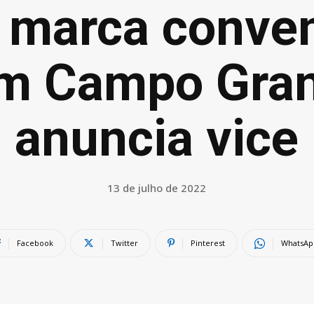
l marca conve
em Campo Gra
MS
anuncia vice
13 de julho de 2022
Facebook
Twitter
Pinterest
WhatsAp