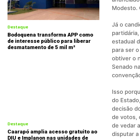
Modesto
.
Já o cand
Destaque
partidária
Bodoquena transforma APP como
de interesse público para liberar
estadual d
desmatamento de 5 mil m²
para ser o
obtiver o
Senado nas
convenção
Isso porq
do Estado
decisão d
de votos, 
Destaque
de vedar a
Caarapó amplia acesso gratuito ao
disputar 
DIU e Implanon nas unidades de