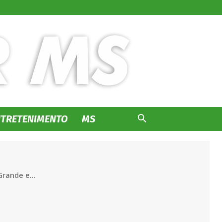
NTRETENIMENTO
MS
rande e...