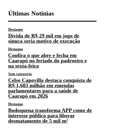
Últimas Notinias
Destaque
Dívida de R$ 29 mil em jogo de
sinuca seria motivo de execução
Destaque
Confira o que abre e fecha em
Caarapó no feriado do padroeiro e
na sexta-feira
Sem categoria
Celso Capovilla destaca conquista de
R$ 1,683 milhão em emendas
parlamentares para a saúde de
Caarapó em 2026
Destaque
Bodoquena transforma APP como de
interesse público para liberar
desmatamento de 5 mil m²