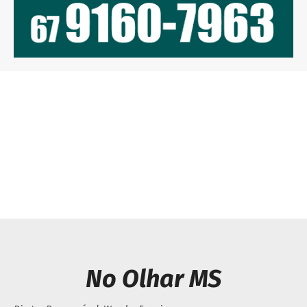
Previous article
Next article
Governo de MS autoriza
Prefeitura de Japorã
concurso com 92 vagas
decreta passaporte da
para Agraer; salários
vacina para alunos
chegam a R$ 7,5 mil
No Olhar MS