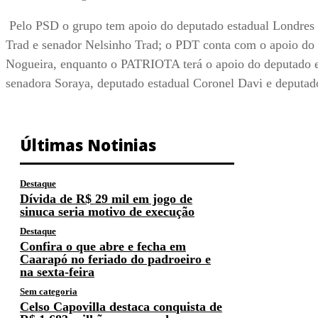
Pelo PSD o grupo tem apoio do deputado estadual Londres
Trad e senador Nelsinho Trad; o PDT conta com o apoio do
Nogueira, enquanto o PATRIOTA terá o apoio do deputado e
senadora Soraya, deputado estadual Coronel Davi e deputad
Últimas Notinias
Destaque
Dívida de R$ 29 mil em jogo de
sinuca seria motivo de execução
Destaque
Confira o que abre e fecha em
Caarapó no feriado do padroeiro e
na sexta-feira
Sem categoria
Celso Capovilla destaca conquista de