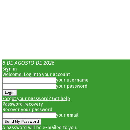
8 DE AGOSTO DE 2026
Sign in
Welcome! Log into your account
your username
your password
Forgot your password? Get help
Password recovery
Recover your password
your email
A password will be e-mailed to you.