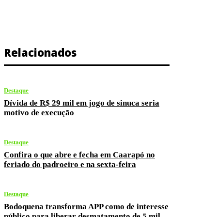
Relacionados
Destaque
Dívida de R$ 29 mil em jogo de sinuca seria
motivo de execução
Destaque
Confira o que abre e fecha em Caarapó no
feriado do padroeiro e na sexta-feira
Destaque
Bodoquena transforma APP como de interesse
público para liberar desmatamento de 5 mil