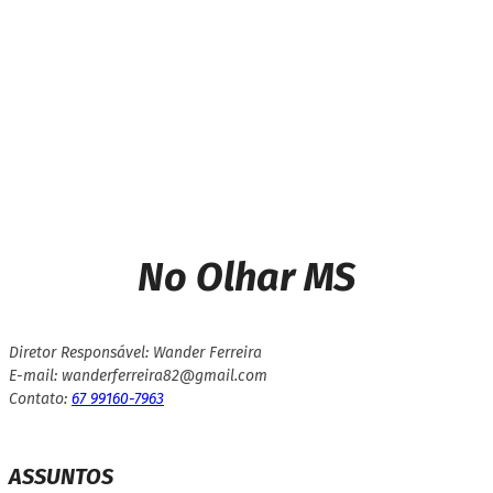
Idosa tem queimaduras após
cair em ‘brincadeira’ e
comer pedra de cal
No Olhar MS
Diretor Responsável: Wander Ferreira
E-mail: wanderferreira82@gmail.com
Contato:
67 99160-7963
ASSUNTOS