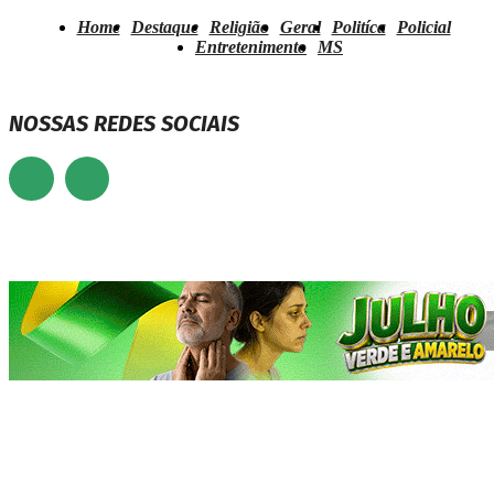
Home
Destaque
Religião
Geral
Politíca
Policial
Entretenimento
MS
NOSSAS REDES SOCIAIS