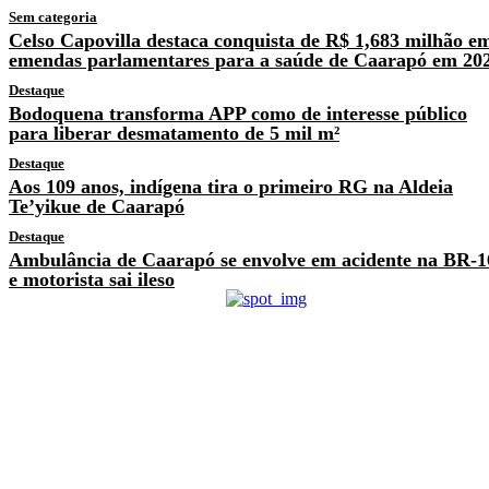
Sem categoria
Celso Capovilla destaca conquista de R$ 1,683 milhão e
emendas parlamentares para a saúde de Caarapó em 20
Destaque
Bodoquena transforma APP como de interesse público
para liberar desmatamento de 5 mil m²
Destaque
Aos 109 anos, indígena tira o primeiro RG na Aldeia
Te’yikue de Caarapó
Destaque
Ambulância de Caarapó se envolve em acidente na BR-1
e motorista sai ileso
Previous article
Acusado de matar
comerciante a tiros diz que
foi estuprado por ele
Next article