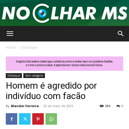
No
Home
Destaque
Olhar
Destaque
Sem categoria
Homem é agredido por
MS
indivíduo com facão
By
Wander Ferreira
-
20 de maio de 2025
594
0