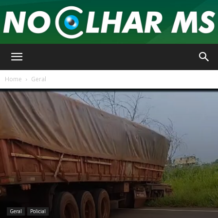
No
Home
Geral
Olhar
MS
Geral
Policial