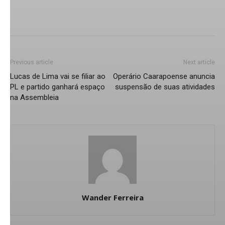
Previous article
Next article
Lucas de Lima vai se filiar ao
Operário Caarapoense anuncia
PL e partido ganhará espaço
suspensão de suas atividades
na Assembleia
Wander Ferreira