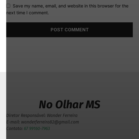
Save my name, email, and website in this browser for the
next time I comment.
No Olhar MS
Diretor Responsável: Wander Ferreira
E-mail: wanderferreira82@gmail.com
Contato:
67 99160-7963