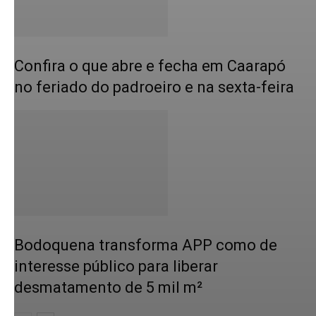
Confira o que abre e fecha em Caarapó
no feriado do padroeiro e na sexta-feira
Bodoquena transforma APP como de
interesse público para liberar
desmatamento de 5 mil m²