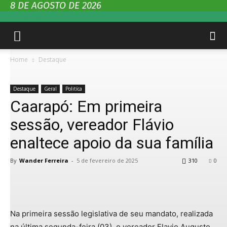
8 DE AGOSTO DE 2026
No Olhar MS
Home
Destaque
Destaque
Geral
Politíca
Caarapó: Em primeira
sessão, vereador Flávio
enaltece apoio da sua família
By
Wander Ferreira
-
5 de fevereiro de 2025
310
0
Na primeira sessão legislativa de seu mandato, realizada
na última segunda-feira (03), o vereador Flavio Augusto