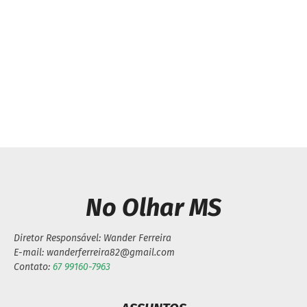
Previous article
Next article
Caarapó: Vereador
Orçamento de Mundo
Pontinha e prefeita
Novo é discutido com
Lurdes cumprem
prefeita Rosaria e
agenda em Campo
vereadores
Grande
No Olhar MS
Diretor Responsável: Wander Ferreira
E-mail: wanderferreira82@gmail.com
Contato:
67 99160-7963