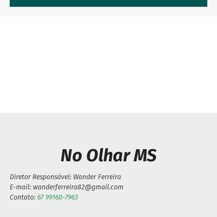
Previous article
Next article
Policiais paraguaios
Motociclista mineiro de
desmontam estrutura
Contagem é detido em
criminosa em Cerrito PY
Eldorado com haxixe
No Olhar MS
Diretor Responsável: Wander Ferreira
E-mail: wanderferreira82@gmail.com
Contato:
67 99160-7963