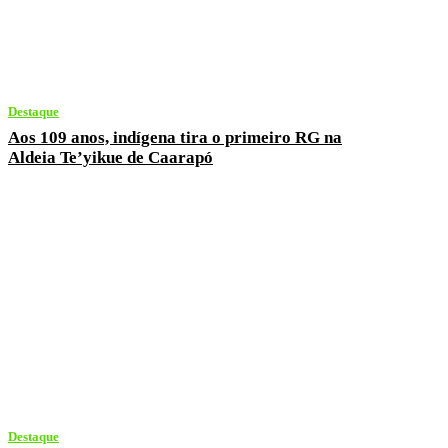
Destaque
Aos 109 anos, indígena tira o primeiro RG na
Aldeia Te’yikue de Caarapó
Destaque