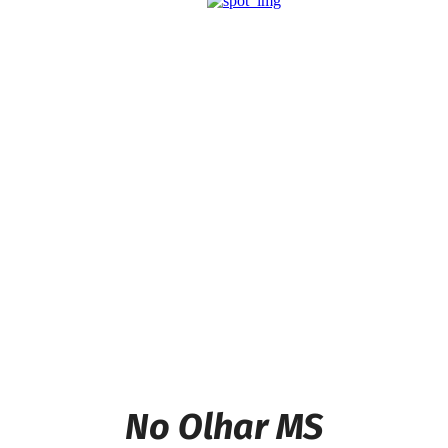
Previous article
Itaquiraí inaugura e entrega
a Unidade de Saúde Bairro
Nova Esperança
Next article
Traficantes são presos em
Caarapó com maconha que
seria entregue em São Paulo
No Olhar MS