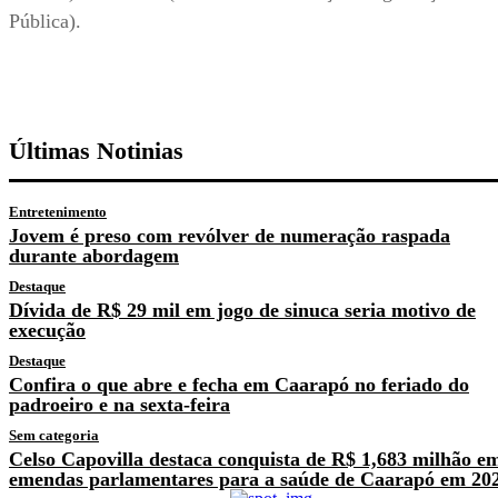
Pública).
Últimas Notinias
Entretenimento
Jovem é preso com revólver de numeração raspada
durante abordagem
Destaque
Dívida de R$ 29 mil em jogo de sinuca seria motivo de
execução
Destaque
Confira o que abre e fecha em Caarapó no feriado do
padroeiro e na sexta-feira
Sem categoria
Celso Capovilla destaca conquista de R$ 1,683 milhão e
emendas parlamentares para a saúde de Caarapó em 20