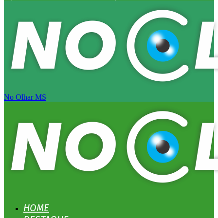
No Olhar MS
HOME