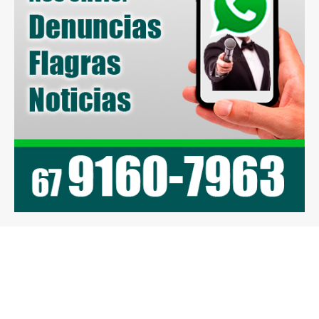
Previous article
Next article
ExpoItaquiraí 2024
Caarapó terá cursos
reuniu mais de 15 mil
para
pessoas
microempreendedores
individuais na Semana