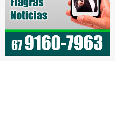
Previous article
Next article
Em Mundo Novo, Polícia
Secretaria de Saúde de
Civil prende autor de
Caarapó intensifica
furtos de caminhonetes
ações contra a dengue
praticados na região
Cone Sul