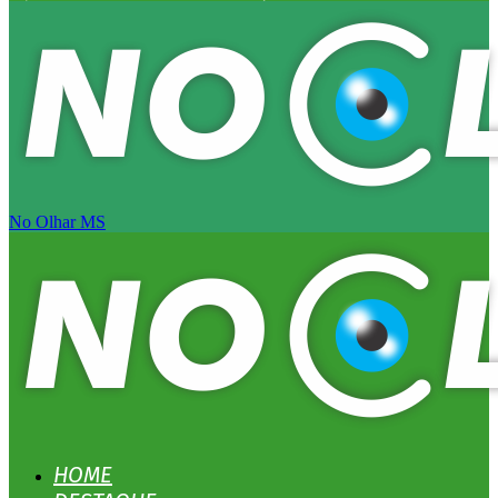
No Olhar MS
HOME