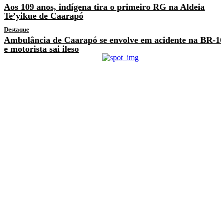
Aos 109 anos, indígena tira o primeiro RG na Aldeia
Te’yikue de Caarapó
Destaque
Ambulância de Caarapó se envolve em acidente na BR-1
e motorista sai ileso
Previous article
Dono de joalheria reage a
assalto e mata homem que
invadiu loja
Next article
Negão sugere curso de
Libras para servidores que
prestam atendimento ao
público