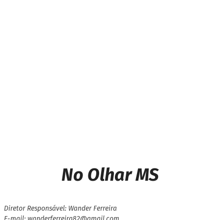
Vereadores de Mundo Novo
se Reúnem para Debatem
Projetos e Convidam a
Comunidade para a Sessão
Next article
Assaltantes mortos em
confronto com a polícia
após assalto a relojoaria de
Caarapó são identificados
No Olhar MS
Diretor Responsável: Wander Ferreira
E-mail: wanderferreira82@gmail.com