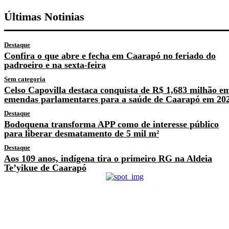
Últimas Notinias
Destaque
Confira o que abre e fecha em Caarapó no feriado do
padroeiro e na sexta-feira
Sem categoria
Celso Capovilla destaca conquista de R$ 1,683 milhão e
emendas parlamentares para a saúde de Caarapó em 20
Destaque
Bodoquena transforma APP como de interesse público
para liberar desmatamento de 5 mil m²
Destaque
Aos 109 anos, indígena tira o primeiro RG na Aldeia
Te’yikue de Caarapó
Previous article