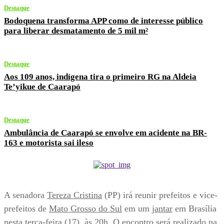
Destaque
Bodoquena transforma APP como de interesse público
para liberar desmatamento de 5 mil m²
Destaque
Aos 109 anos, indígena tira o primeiro RG na Aldeia
Te’yikue de Caarapó
Destaque
Ambulância de Caarapó se envolve em acidente na BR-
163 e motorista sai ileso
A senadora
Tereza Cristina
(PP) irá reunir prefeitos e vice-
prefeitos de
Mato Grosso do Sul
em um
jantar
em Brasília
nesta terça-feira (17), às 20h. O encontro será realizado na