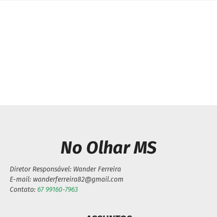
Previous article
Next article
Vereador Nilsinho pede
O Rapto: Livro de Vaner
manutenção na rede
Matos será lançado
elétrica do Bairro
nesta sexta
Jardim Aprazível
No Olhar MS
Diretor Responsável: Wander Ferreira
E-mail: wanderferreira82@gmail.com
Contato:
67 99160-7963