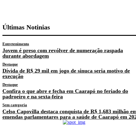
Últimas Notinias
Entretenimento
Jovem é preso com revólver de numeração raspada
durante abordagem
Destaque
Dívida de R$ 29 mil em jogo de sinuca seria motivo de
execução
Destaque
Confira o que abre e fecha em Caarapó no feriado do
padroeiro e na sexta-feira
Sem categoria
Celso Capovilla destaca conquista de R$ 1,683 milhão e
emendas parlamentares para a saúde de Caarapó em 20