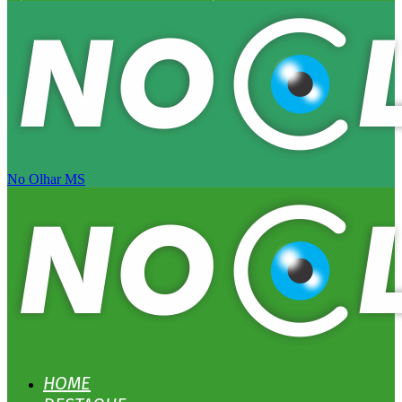
No Olhar MS
HOME