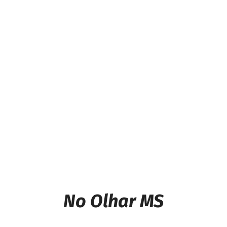
Previous article
Pontinha pede instalação
Energia Solar para
entidades filantrópicas de
Caarapó
Next article
Governo Lula bloqueia R$
332 milhões em verba da
Educação
No Olhar MS