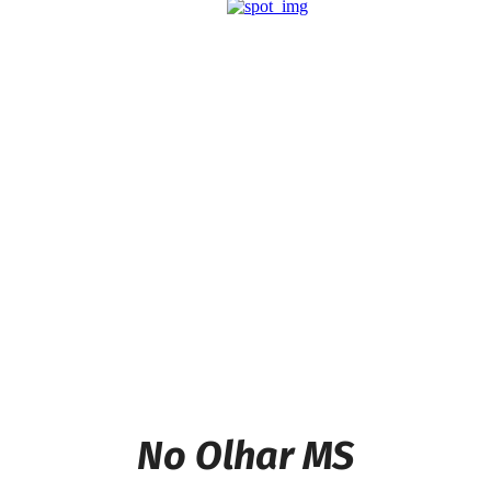
Previous article
Nota de Cido Santos,
advogado alega inocência
Next article
Programa Asfalto no Bairro
leva pavimentação à Vila
São Jorge, em Caarapó
No Olhar MS