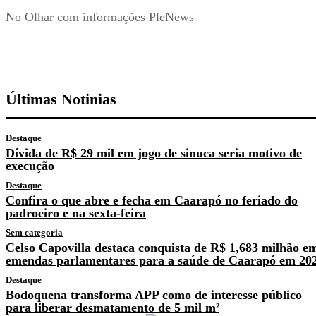
No Olhar com informações PleNews
Últimas Notinias
Destaque
Dívida de R$ 29 mil em jogo de sinuca seria motivo de
execução
Destaque
Confira o que abre e fecha em Caarapó no feriado do
padroeiro e na sexta-feira
Sem categoria
Celso Capovilla destaca conquista de R$ 1,683 milhão e
emendas parlamentares para a saúde de Caarapó em 20
Destaque
Bodoquena transforma APP como de interesse público
para liberar desmatamento de 5 mil m²