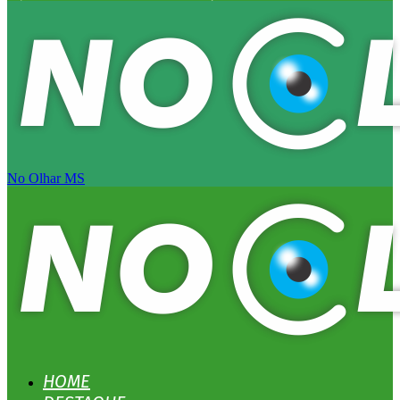
No Olhar MS
HOME