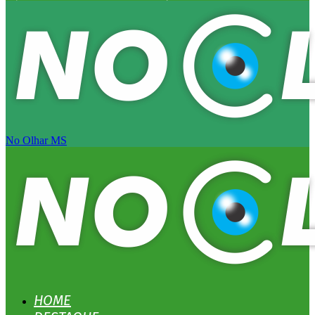
No Olhar MS
HOME