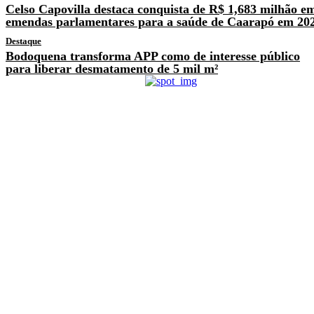
Celso Capovilla destaca conquista de R$ 1,683 milhão e
emendas parlamentares para a saúde de Caarapó em 20
Destaque
Bodoquena transforma APP como de interesse público
para liberar desmatamento de 5 mil m²
Previous article
Competição de maior
consumidor de hambúrguer
na Dom Gourmet
Next article
Com agendas em Brasília,
André Nezzi garante
recursos de R$ 5 milhões