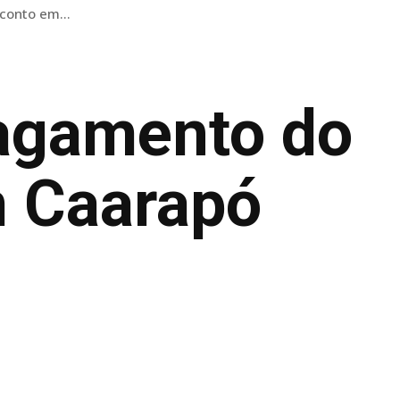
conto em...
pagamento do
 Caarapó