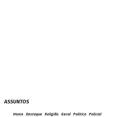
Organizadore
feirantes come
sucesso da 1ª 
Friday Rural
Caarapó
ASSUNTOS
Home
Destaque
Religião
Geral
Politíca
Policial