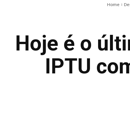
Home
De
Hoje é o úl
IPTU co