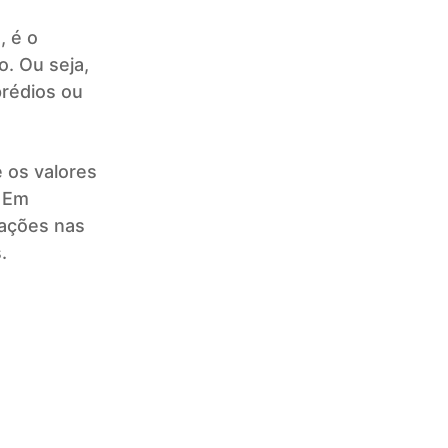
, é o
. Ou seja,
prédios ou
 os valores
. Em
 ações nas
.
Next article