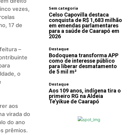
tem direito
Sem categoria
cinco vezes,
Celso Capovilla destaca
rcelas
conquista de R$ 1,683 milhão
ho, 17 de
em emendas parlamentares
para a saúde de Caarapó em
2026
eitura –
Destaque
Bodoquena transforma APP
ontribuinte
como de interesse público
para
para liberar desmatamento
de 5 mil m²
ldade, o
e
Destaque
Aos 109 anos, indígena tira o
primeiro RG na Aldeia
Te’yikue de Caarapó
rer aos
a virada do
plo do ano
os prêmios.