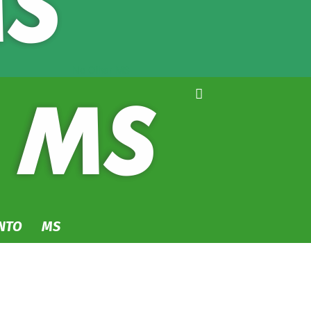
No Olhar MS
NTO
MS