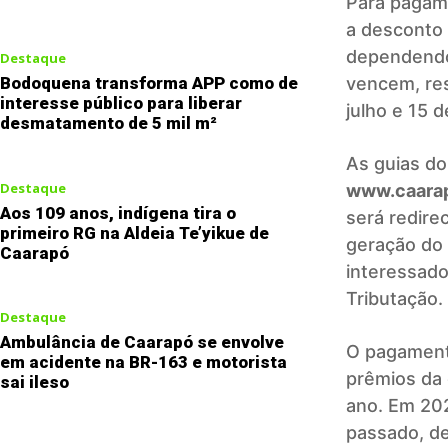
Para pagame
a desconto 
dependendo 
Destaque
vencem, res
Bodoquena transforma APP como de
interesse público para liberar
julho e 15 
desmatamento de 5 mil m²
As guias do
Destaque
www.caarap
Aos 109 anos, indígena tira o
será redire
primeiro RG na Aldeia Te’yikue de
geração do 
Caarapó
interessado
Tributação.
Destaque
Ambulância de Caarapó se envolve
O pagamento
em acidente na BR-163 e motorista
prêmios da
sai ileso
ano. Em 202
passado, de