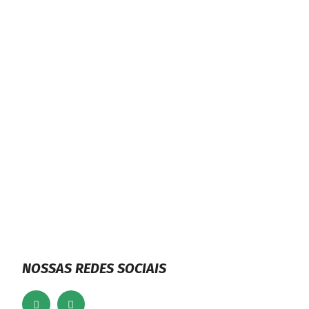
s e
Menina de 11 anos
moram
revela a pastora
Black
agressões e estupros
 de
do avô e pai; homens
são presos
NOSSAS REDES SOCIAIS