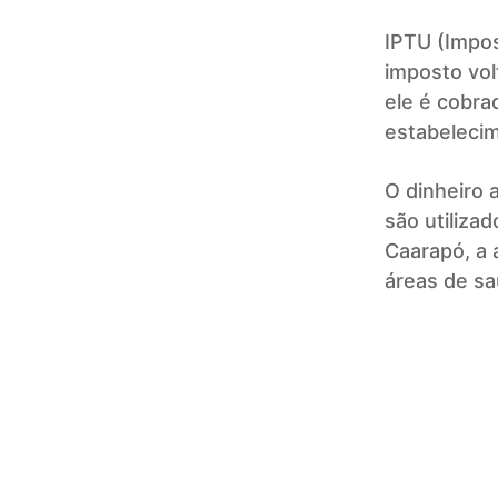
IPTU (Impos
imposto vol
ele é cobra
estabelecim
O dinheiro 
são utiliza
Caarapó, a 
áreas de sa