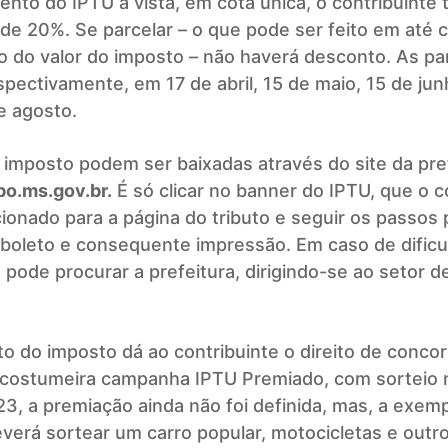
nto do IPTU à vista, em cota única, o contribuinte 
de 20%. Se parcelar – o que pode ser feito em até 
do valor do imposto – não haverá desconto. As pa
pectivamente, em 17 de abril, 15 de maio, 15 de jun
de agosto.
 imposto podem ser baixadas através do site da pref
o.ms.gov.br.
É só clicar no banner do IPTU, que o c
cionado para a página do tributo e seguir os passos 
boleto e consequente impressão. Em caso de dificu
 pode procurar a prefeitura, dirigindo-se ao setor d
 do imposto dá ao contribuinte o direito de concor
 costumeira campanha IPTU Premiado, com sorteio n
3, a premiação ainda não foi definida, mas, a exem
verá sortear um carro popular, motocicletas e outr