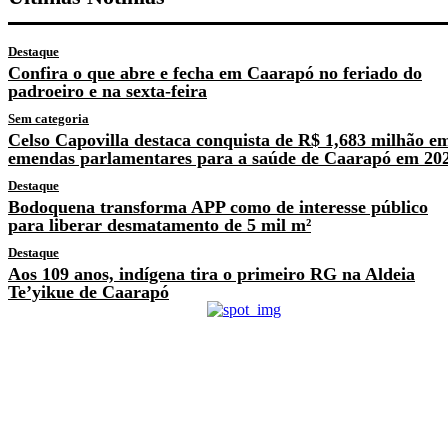
Destaque
Confira o que abre e fecha em Caarapó no feriado do
padroeiro e na sexta-feira
Sem categoria
Celso Capovilla destaca conquista de R$ 1,683 milhão e
emendas parlamentares para a saúde de Caarapó em 20
Destaque
Bodoquena transforma APP como de interesse público
para liberar desmatamento de 5 mil m²
Destaque
Aos 109 anos, indígena tira o primeiro RG na Aldeia
Te’yikue de Caarapó
Previous article
Grupo de mulheres de
Caarapó se articula em
projeto Social