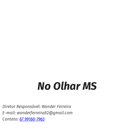
Next article
Empresa Miro Solar faz
doações de aparelhos para
instituição de Caarapó
No Olhar MS
Diretor Responsável: Wander Ferreira
E-mail: wanderferreira82@gmail.com
Contato:
67 99160-7963